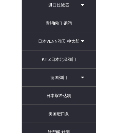
进口过滤器
青铜阀门 铜阀
日本VENN阀天 桃太郎
KITZ日本北泽阀门
德国阀门
日本耀希达凯
美国进口泵
针型阀 针阀