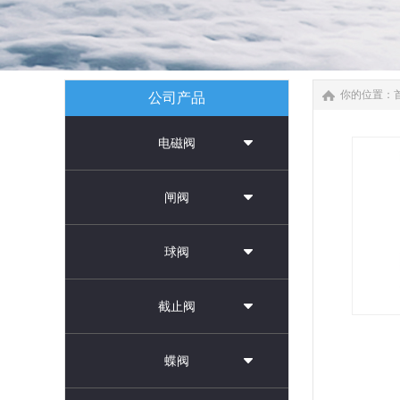
你的位置：
公司产品
电磁阀
闸阀
球阀
截止阀
...
蝶阀