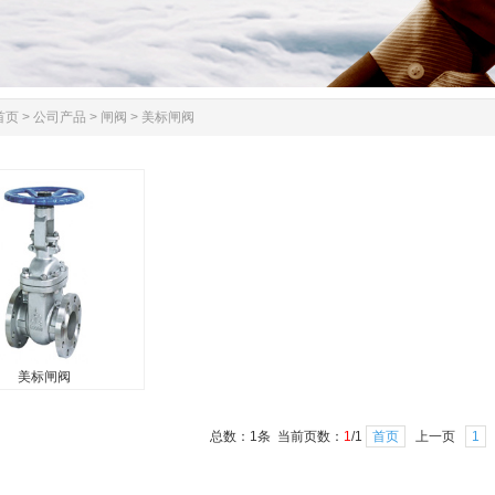
首页
>
公司产品
>
闸阀
>
美标闸阀
美标闸阀
美标闸阀
总数：1条 当前页数：
1
/1
首页
上一页
1